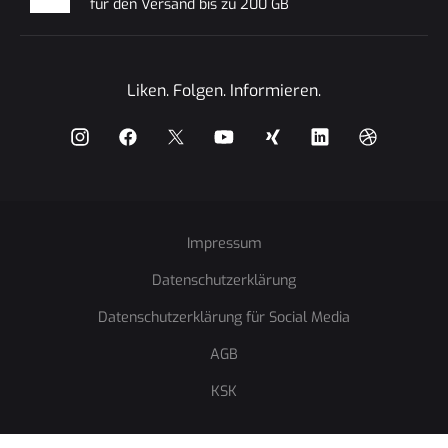
für den Versand bis zu 200 GB
Liken. Folgen. Informieren.
instagram
facebook
x
YouTube
Xing
Impressum
LinkedIn
Datenschutzerklärung
Dribbble
Datenschutzerklärung für Social Media
AGB
KSK